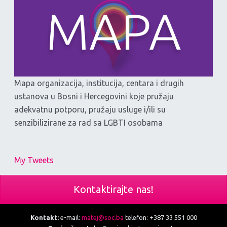
Mapa organizacija, institucija, centara i drugih
ustanova u Bosni i Hercegovini koje pružaju
adekvatnu potporu, pružaju usluge i/ili su
senzibilizirane za rad sa LGBTI osobama
My Tweets
Kontaktirajte nas!
Kontakt:
e-mail:
matej@soc.ba
telefon: +387 33 551 000