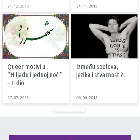
21. 12. 2013
24. 11. 2013
Queer motivi u
Između spolova,
“Hiljadu i jednoj noći”
jezika i stvarnosti?!
– II dio
27. 07. 2013
06. 06. 2013