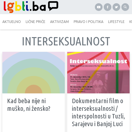
AKTUELNO
LIČNE PRIČE
AKTIVIZAM
PRAVO I POLITIKA
LIFESTYLE
K
INTERSEKSUALNOST
Kad beba nije ni
Dokumentarni film o
muško, ni žensko?
interseksualnosti /
interspolnosti u Tuzli,
Sarajevu i Banjoj Luci