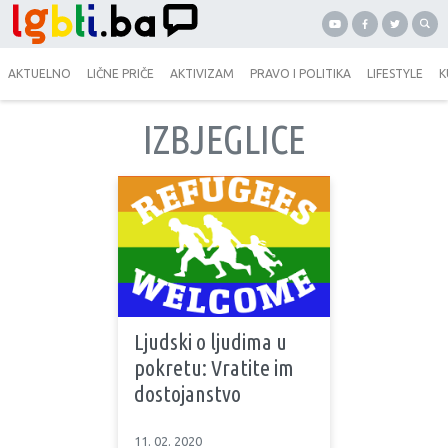
AKTUELNO
LIČNE PRIČE
AKTIVIZAM
PRAVO I POLITIKA
LIFESTYLE
K
IZBJEGLICE
Ljudski o ljudima u
pokretu: Vratite im
dostojanstvo
11. 02. 2020