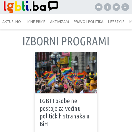
AKTUELNO
LIČNE PRIČE
AKTIVIZAM
PRAVO I POLITIKA
LIFESTYLE
K
IZBORNI PROGRAMI
LGBTI osobe ne
postoje za većinu
političkih stranaka u
BiH