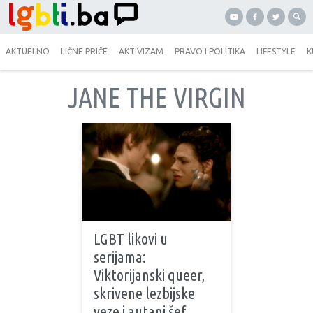
AKTUELNO
LIČNE PRIČE
AKTIVIZAM
PRAVO I POLITIKA
LIFESTYLE
K
JANE THE VIRGIN
LGBT likovi u
serijama:
Viktorijanski queer,
skrivene lezbijske
veze i autani šef