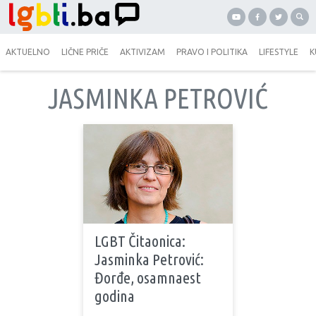
AKTUELNO
LIČNE PRIČE
AKTIVIZAM
PRAVO I POLITIKA
LIFESTYLE
K
JASMINKA PETROVIĆ
LGBT Čitaonica:
Jasminka Petrović:
Đorđe, osamnaest
godina