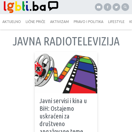
AKTUELNO
LIČNE PRIČE
AKTIVIZAM
PRAVO I POLITIKA
LIFESTYLE
K
JAVNA RADIOTELEVIZIJA
Javni servisi i kina u
BiH: Ostajemo
uskraćeni za
društveno
angažovane teme