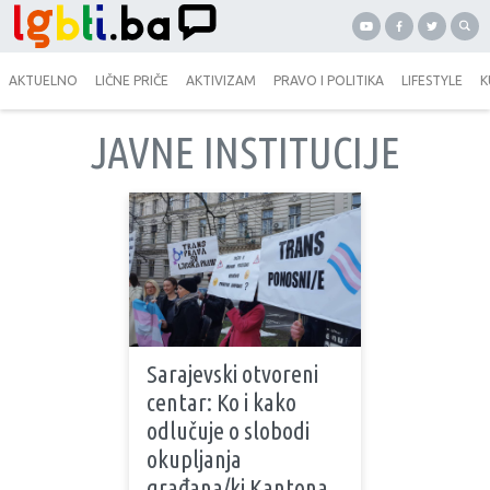
AKTUELNO
LIČNE PRIČE
AKTIVIZAM
PRAVO I POLITIKA
LIFESTYLE
K
JAVNE INSTITUCIJE
Sarajevski otvoreni
centar: Ko i kako
odlučuje o slobodi
okupljanja
građana/ki Kantona