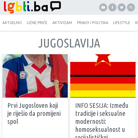
AKTUELNO
LIČNE PRIČE
AKTIVIZAM
PRAVO I POLITIKA
LIFESTYLE
K
JUGOSLAVIJA
Prvi Jugosloven koji
INFO SESIJA: Između
je riješio da promijeni
tradicije i seksualne
spol
modernosti:
homoseksualnost u
socijalističkoj