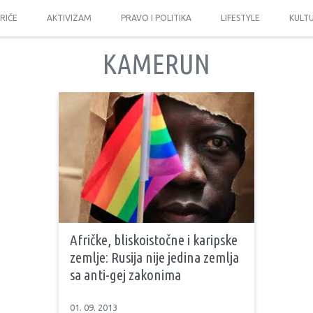
PRIČE
AKTIVIZAM
PRAVO I POLITIKA
LIFESTYLE
KULT
KAMERUN
Afričke, bliskoistočne i karipske
zemlje: Rusija nije jedina zemlja
sa anti-gej zakonima
01. 09. 2013