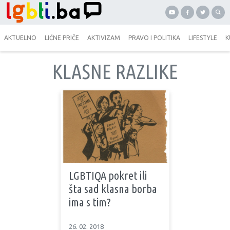
AKTUELNO
LIČNE PRIČE
AKTIVIZAM
PRAVO I POLITIKA
LIFESTYLE
K
KLASNE RAZLIKE
LGBTIQA pokret ili
šta sad klasna borba
ima s tim?
26. 02. 2018