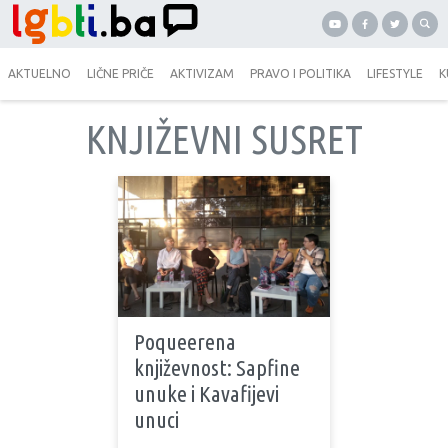
AKTUELNO
LIČNE PRIČE
AKTIVIZAM
PRAVO I POLITIKA
LIFESTYLE
K
KNJIŽEVNI SUSRET
Poqueerena
književnost: Sapfine
unuke i Kavafijevi
unuci