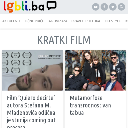
AKTUELNO
LIČNE PRIČE
AKTIVIZAM
PRAVO I POLITIKA
LIFESTYLE
K
KRATKI FILM
Film ‘Quiero decirte’
Metamorfoze –
autora Stefana M.
transrodnost van
Mladenovića odlična
tabua
je studija coming out
procesa