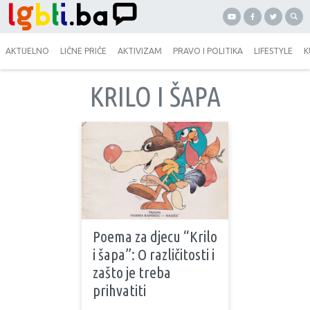
AKTUELNO
LIČNE PRIČE
AKTIVIZAM
PRAVO I POLITIKA
LIFESTYLE
K
KRILO I ŠAPA
Poema za djecu “Krilo
i šapa”: O različitosti i
zašto je treba
prihvatiti