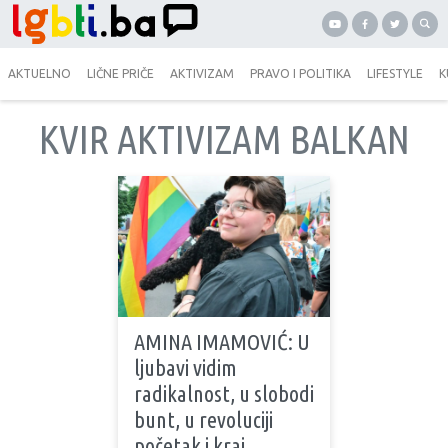
AKTUELNO
LIČNE PRIČE
AKTIVIZAM
PRAVO I POLITIKA
LIFESTYLE
K
KVIR AKTIVIZAM BALKAN
AMINA IMAMOVIĆ: U
ljubavi vidim
radikalnost, u slobodi
bunt, u revoluciji
početak i kraj