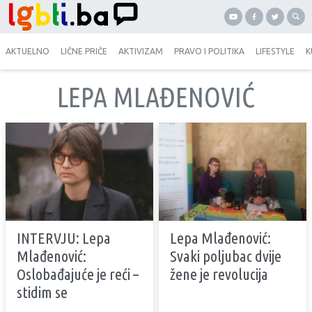
AKTUELNO
LIČNE PRIČE
AKTIVIZAM
PRAVO I POLITIKA
LIFESTYLE
K
LEPA MLAĐENOVIĆ
INTERVJU: Lepa
Lepa Mlađenović:
Mlađenović:
Svaki poljubac dvije
Oslobađajuće je reći –
žene je revolucija
stidim se