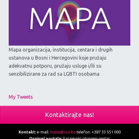
Mapa organizacija, institucija, centara i drugih
ustanova u Bosni i Hercegovini koje pružaju
adekvatnu potporu, pružaju usluge i/ili su
senzibilizirane za rad sa LGBTI osobama
My Tweets
Kontaktirajte nas!
Kontakt:
e-mail:
matej@soc.ba
telefon: +387 33 551 000
Osnivač portala:
Sarajevski otvoreni centar