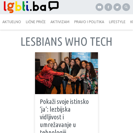
AKTUELNO
LIČNE PRIČE
AKTIVIZAM
PRAVO I POLITIKA
LIFESTYLE
K
LESBIANS WHO TECH
Pokaži svoje istinsko
‘ja’: lezbijska
vidljivost i
umrežavanje u
tehnologiji