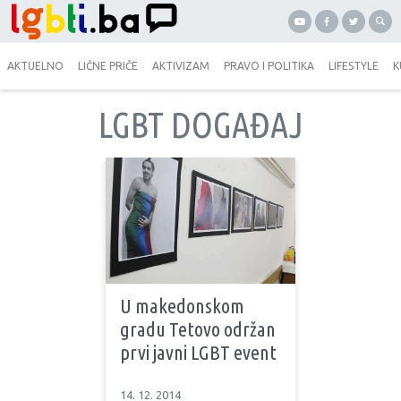
AKTUELNO
LIČNE PRIČE
AKTIVIZAM
PRAVO I POLITIKA
LIFESTYLE
K
LGBT DOGAĐAJ
U makedonskom
gradu Tetovo održan
prvi javni LGBT event
14. 12. 2014