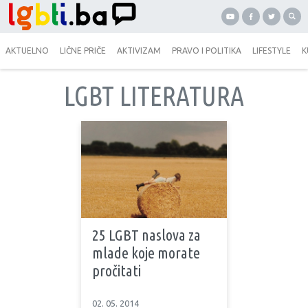
AKTUELNO
LIČNE PRIČE
AKTIVIZAM
PRAVO I POLITIKA
LIFESTYLE
K
LGBT LITERATURA
25 LGBT naslova za
mlade koje morate
pročitati
02. 05. 2014