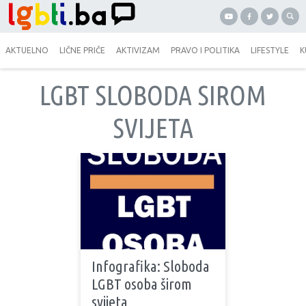
AKTUELNO
LIČNE PRIČE
AKTIVIZAM
PRAVO I POLITIKA
LIFESTYLE
K
LGBT SLOBODA SIROM
SVIJETA
Infografika: Sloboda
LGBT osoba širom
svijeta