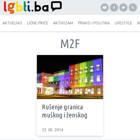
AKTUELNO
LIČNE PRIČE
AKTIVIZAM
PRAVO I POLITIKA
LIFESTYLE
K
M2F
Rušenje granica
muškog i ženskog
23. 05. 2014