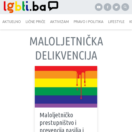
AKTUELNO
LIČNE PRIČE
AKTIVIZAM
PRAVO I POLITIKA
LIFESTYLE
K
MALOLJETNIČKA
DELIKVENCIJA
Maloljetničko
prestupništvo i
prevencija nasilja i