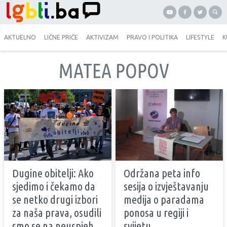
AKTUELNO
LIČNE PRIČE
AKTIVIZAM
PRAVO I POLITIKA
LIFESTYLE
K
MATEA POPOV
Dugine obitelji: Ako
Održana peta info
sjedimo i čekamo da
sesija o izvještavanju
se netko drugi izbori
medija o paradama
za naša prava, osudili
ponosa u regiji i
smo se na neuspjeh
svijetu