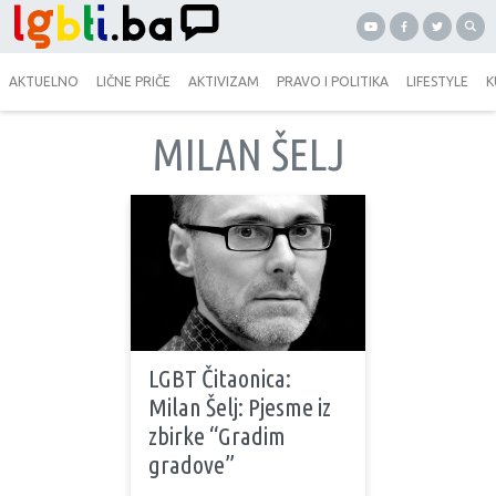
AKTUELNO
LIČNE PRIČE
AKTIVIZAM
PRAVO I POLITIKA
LIFESTYLE
K
MILAN ŠELJ
LGBT Čitaonica:
Milan Šelj: Pjesme iz
zbirke “Gradim
gradove”