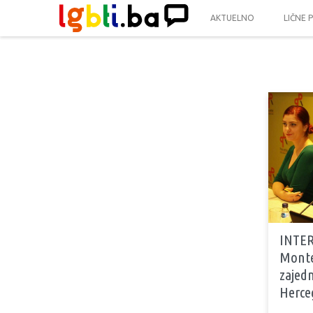
AKTUELNO
LIČNE 
INTERV
Monte
zajedn
Herce