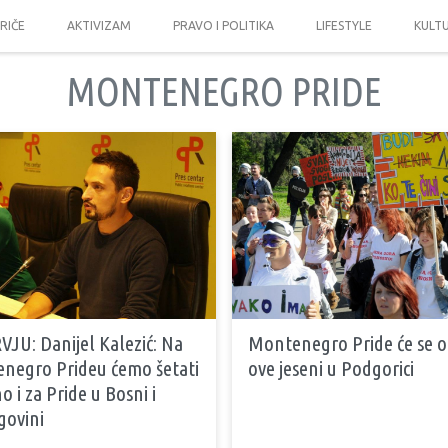
PRIČE
AKTIVIZAM
PRAVO I POLITIKA
LIFESTYLE
KULT
MONTENEGRO PRIDE
JU: Danijel Kalezić: Na
Montenegro Pride će se o
negro Prideu ćemo šetati
ove jeseni u Podgorici
o i za Pride u Bosni i
govini