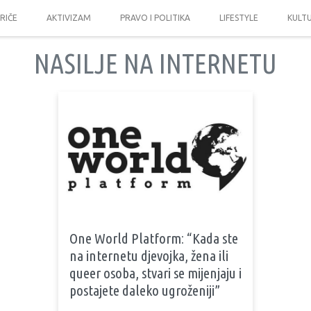
PRIČE
AKTIVIZAM
PRAVO I POLITIKA
LIFESTYLE
KULT
NASILJE NA INTERNETU
One World Platform: “Kada ste
na internetu djevojka, žena ili
queer osoba, stvari se mijenjaju i
postajete daleko ugroženiji”