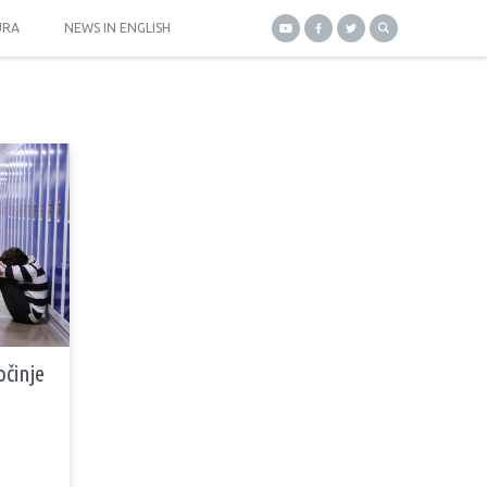
URA
NEWS IN ENGLISH
očinje