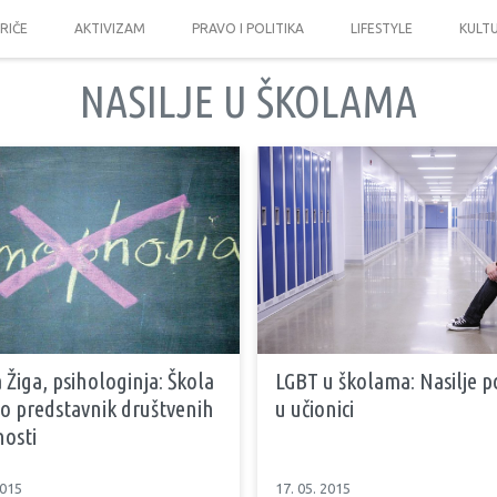
PRIČE
AKTIVIZAM
PRAVO I POLITIKA
LIFESTYLE
KULT
NASILJE U ŠKOLAMA
Žiga, psihologinja: Škola
LGBT u školama: Nasilje p
mo predstavnik društvenih
u učionici
nosti
2015
17. 05. 2015