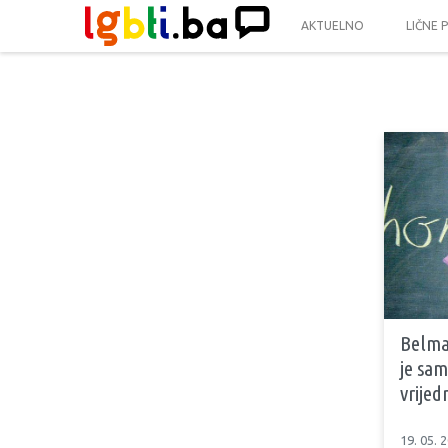
AKTUELNO
LIČNE 
Belma 
je sa
vrijed
19. 05. 