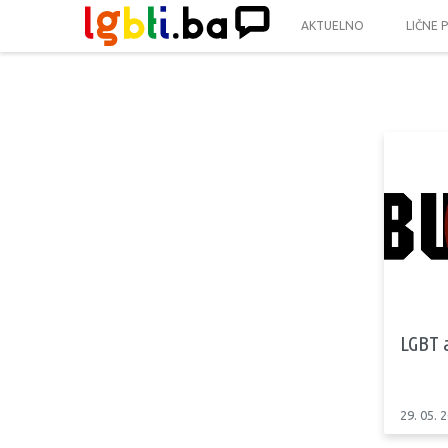
AKTUELNO
LIČNE 
LGBT 
29. 05. 