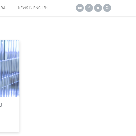
URA
NEWS IN ENGLISH
u