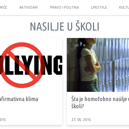
PRIČE
AKTIVIZAM
PRAVO I POLITIKA
LIFESTYLE
KULT
NASILJE U ŠKOLI
afirmativna klima
Šta je homofobno nasilje 
školi?
2015
27. 05. 2015