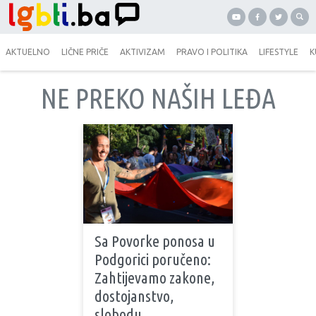
AKTUELNO
LIČNE PRIČE
AKTIVIZAM
PRAVO I POLITIKA
LIFESTYLE
K
NE PREKO NAŠIH LEĐA
Sa Povorke ponosa u
Podgorici poručeno:
Zahtijevamo zakone,
dostojanstvo,
slobodu