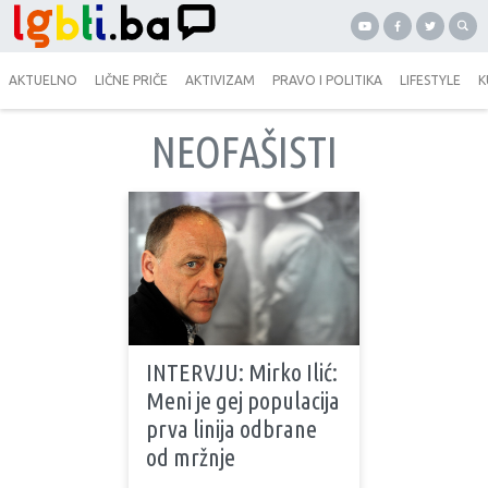
AKTUELNO
LIČNE PRIČE
AKTIVIZAM
PRAVO I POLITIKA
LIFESTYLE
K
NEOFAŠISTI
INTERVJU: Mirko Ilić:
Meni je gej populacija
prva linija odbrane
od mržnje