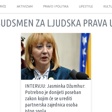
PRIČE
AKTIVIZAM
PRAVO I POLITIKA
LIFESTYLE
KULT
UDSMEN ZA LJUDSKA PRAVA U
INTERVJU: Jasminka Džumhur:
Potrebno je donijeti poseban
zakon kojim će se urediti
partnerska zajednica osoba
istog spola