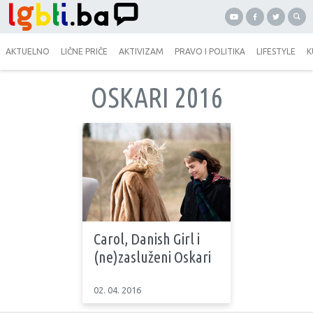
AKTUELNO
LIČNE PRIČE
AKTIVIZAM
PRAVO I POLITIKA
LIFESTYLE
K
OSKARI 2016
Carol, Danish Girl i
(ne)zasluženi Oskari
02. 04. 2016