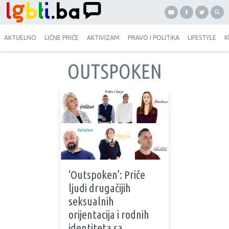
AKTUELNO
LIČNE PRIČE
AKTIVIZAM
PRAVO I POLITIKA
LIFESTYLE
K
OUTSPOKEN
‘Outspoken’: Priče
ljudi drugačijih
seksualnih
orijentacija i rodnih
identiteta sa