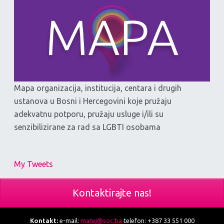
Mapa organizacija, institucija, centara i drugih
ustanova u Bosni i Hercegovini koje pružaju
adekvatnu potporu, pružaju usluge i/ili su
senzibilizirane za rad sa LGBTI osobama
My Tweets
Kontaktirajte nas!
Kontakt:
e-mail:
matej@soc.ba
telefon: +387 33 551 000