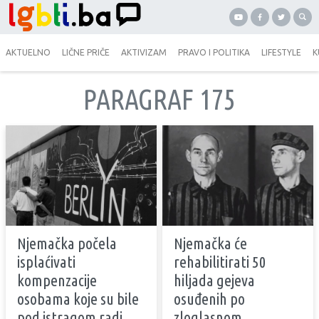
AKTUELNO
LIČNE PRIČE
AKTIVIZAM
PRAVO I POLITIKA
LIFESTYLE
K
PARAGRAF 175
Njemačka počela
Njemačka će
isplaćivati
rehabilitirati 50
kompenzacije
hiljada gejeva
osobama koje su bile
osuđenih po
pod istragom radi
zloglasnom