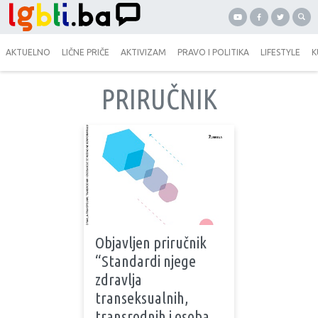
AKTUELNO
LIČNE PRIČE
AKTIVIZAM
PRAVO I POLITIKA
LIFESTYLE
K
PRIRUČNIK
Objavljen priručnik
“Standardi njege
zdravlja
transeksualnih,
transrodnih i osoba