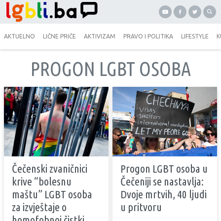
AKTUELNO
LIČNE PRIČE
AKTIVIZAM
PRAVO I POLITIKA
LIFESTYLE
K
PROGON LGBT OSOBA
Čečenski zvaničnici
Progon LGBT osoba u
krive “bolesnu
Čečeniji se nastavlja:
maštu” LGBT osoba
Dvoje mrtvih, 40 ljudi
za izvještaje o
u pritvoru
homofobnoj čistki