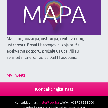
Mapa organizacija, institucija, centara i drugih
ustanova u Bosni i Hercegovini koje pružaju
adekvatnu potporu, pružaju usluge i/ili su
senzibilizirane za rad sa LGBTI osobama
My Tweets
Kontaktirajte nas!
Kontakt:
e-mail:
matej@soc.ba
telefon: +387 33 551 000
Osnivač portala:
Sarajevski otvoreni centar