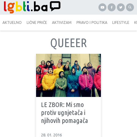
AKTUELNO
LIČNE PRIČE
AKTIVIZAM
PRAVO I POLITIKA
LIFESTYLE
K
QUEEER
LE ZBOR: Mi smo
protiv ugnjetača i
njihovih pomagača
28. 01. 2016