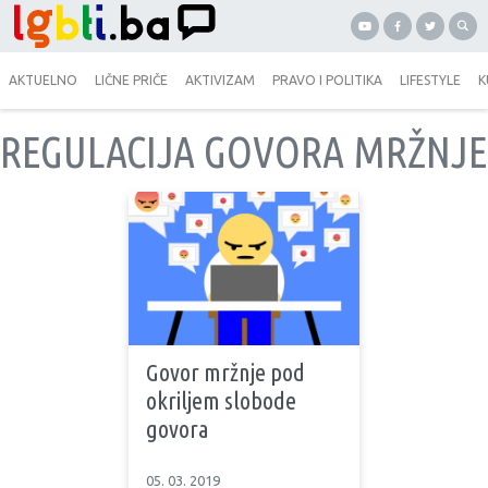
AKTUELNO
LIČNE PRIČE
AKTIVIZAM
PRAVO I POLITIKA
LIFESTYLE
K
REGULACIJA GOVORA MRŽNJE
Govor mržnje pod
okriljem slobode
govora
05. 03. 2019