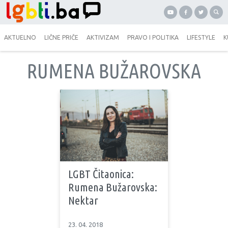
AKTUELNO
LIČNE PRIČE
AKTIVIZAM
PRAVO I POLITIKA
LIFESTYLE
K
RUMENA BUŽAROVSKA
LGBT Čitaonica:
Rumena Bužarovska:
Nektar
23. 04. 2018