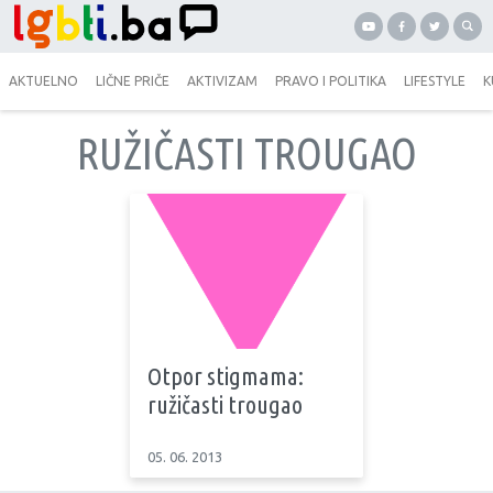
AKTUELNO
LIČNE PRIČE
AKTIVIZAM
PRAVO I POLITIKA
LIFESTYLE
K
RUŽIČASTI TROUGAO
Otpor stigmama:
ružičasti trougao
05. 06. 2013