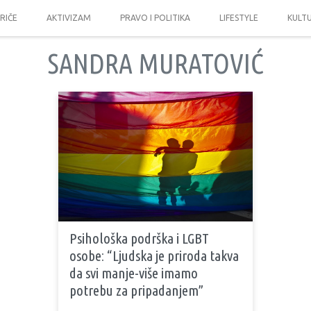
PRIČE
AKTIVIZAM
PRAVO I POLITIKA
LIFESTYLE
KULT
SANDRA MURATOVIĆ
Psihološka podrška i LGBT
osobe: “Ljudska je priroda takva
da svi manje-više imamo
potrebu za pripadanjem”