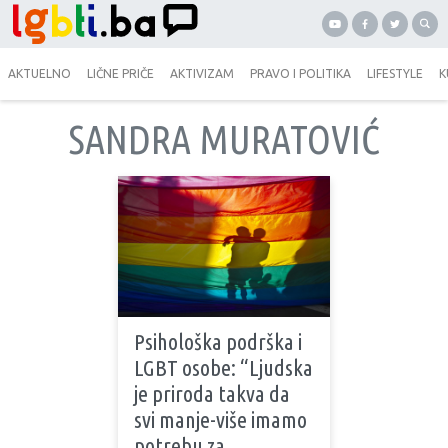
AKTUELNO
LIČNE PRIČE
AKTIVIZAM
PRAVO I POLITIKA
LIFESTYLE
K
SANDRA MURATOVIĆ
Psihološka podrška i
LGBT osobe: “Ljudska
je priroda takva da
svi manje-više imamo
potrebu za