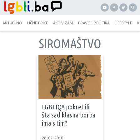
AKTUELNO
LIČNE PRIČE
AKTIVIZAM
PRAVO I POLITIKA
LIFESTYLE
K
SIROMAŠTVO
LGBTIQA pokret ili
šta sad klasna borba
ima s tim?
26. 02. 2018