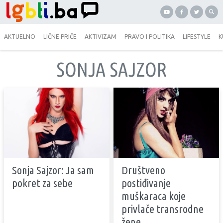
AKTUELNO
LIČNE PRIČE
AKTIVIZAM
PRAVO I POLITIKA
LIFESTYLE
K
SONJA SAJZOR
Sonja Sajzor: Ja sam
Društveno
pokret za sebe
postiđivanje
muškaraca koje
privlače transrodne
žene