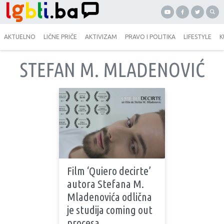
AKTUELNO
LIČNE PRIČE
AKTIVIZAM
PRAVO I POLITIKA
LIFESTYLE
K
STEFAN M. MLADENOVIĆ
Film ‘Quiero decirte’
autora Stefana M.
Mladenovića odlična
je studija coming out
procesa