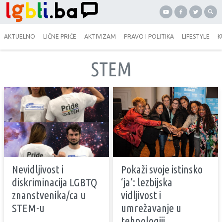
AKTUELNO
LIČNE PRIČE
AKTIVIZAM
PRAVO I POLITIKA
LIFESTYLE
K
STEM
Nevidljivost i
Pokaži svoje istinsko
diskriminacija LGBTQ
‘ja’: lezbijska
znanstvenika/ca u
vidljivost i
STEM-u
umrežavanje u
tehnologiji