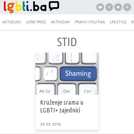
AKTUELNO
LIČNE PRIČE
AKTIVIZAM
PRAVO I POLITIKA
LIFESTYLE
K
STID
Kruženje srama u
LGBTI+ zajednici
29. 03. 2018