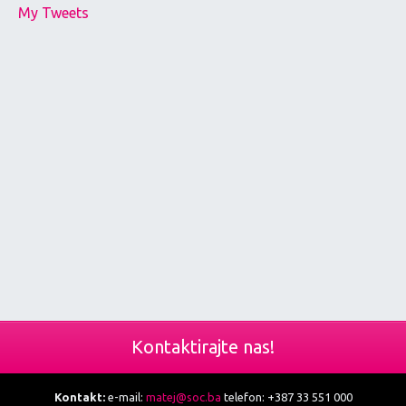
My Tweets
Kontaktirajte nas!
Kontakt:
e-mail:
matej@soc.ba
telefon: +387 33 551 000