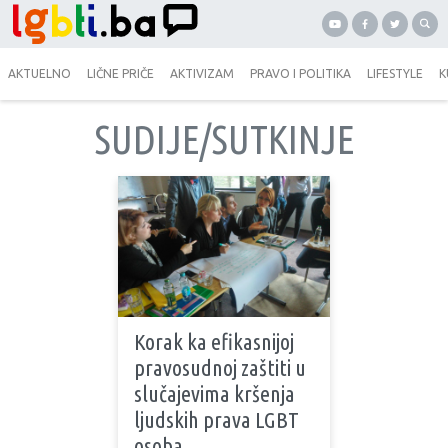
AKTUELNO
LIČNE PRIČE
AKTIVIZAM
PRAVO I POLITIKA
LIFESTYLE
K
SUDIJE/SUTKINJE
Korak ka efikasnijoj
pravosudnoj zaštiti u
slučajevima kršenja
ljudskih prava LGBT
osoba