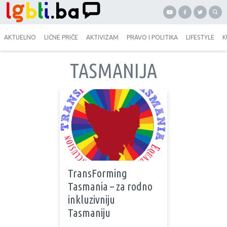
AKTUELNO
LIČNE PRIČE
AKTIVIZAM
PRAVO I POLITIKA
LIFESTYLE
K
TASMANIJA
TransForming
Tasmania – za rodno
inkluzivniju
Tasmaniju