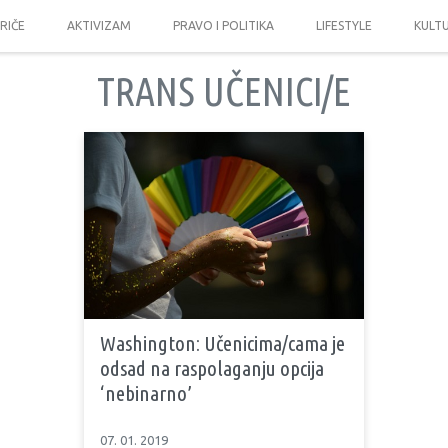
PRIČE
AKTIVIZAM
PRAVO I POLITIKA
LIFESTYLE
KULT
TRANS UČENICI/E
Washington: Učenicima/cama je
odsad na raspolaganju opcija
‘nebinarno’
07. 01. 2019